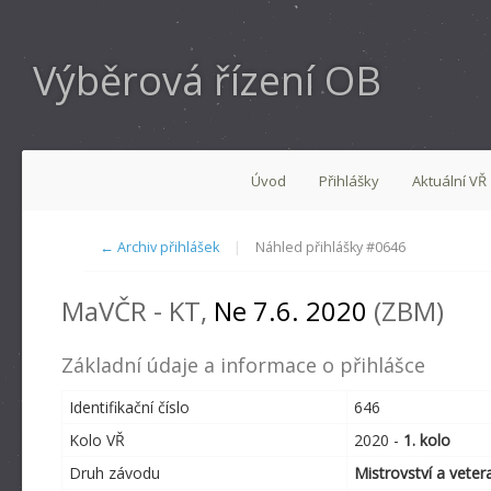
Výběrová řízení OB
Úvod
Přihlášky
Aktuální VŘ
← Archiv přihlášek
|
Náhled přihlášky #0646
MaVČR - KT,
Ne 7.6. 2020
(ZBM)
Základní údaje a informace o přihlášce
Identifikační číslo
646
Kolo VŘ
2020 -
1. kolo
Druh závodu
Mistrovství a veter