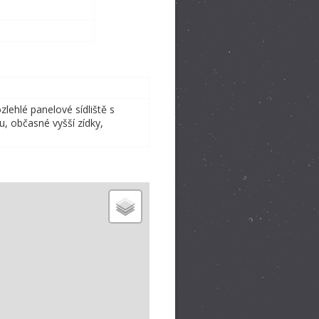
ehlé panelové sídliště s
u, občasné vyšší zídky,