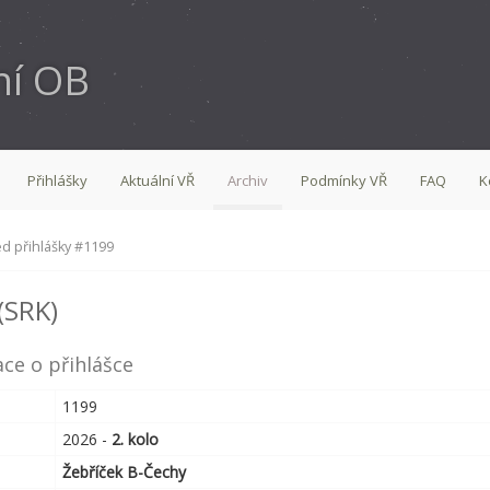
ní OB
Přihlášky
Aktuální VŘ
Archiv
Podmínky VŘ
FAQ
K
d přihlášky #1199
(SRK)
ce o přihlášce
1199
2026 -
2. kolo
Žebříček B-Čechy