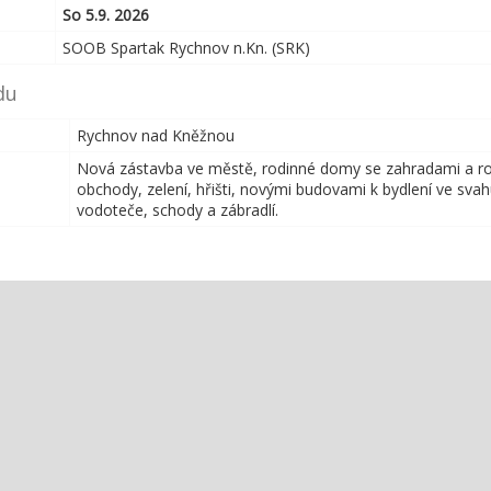
So 5.9. 2026
SOOB Spartak Rychnov n.Kn. (SRK)
du
Rychnov nad Kněžnou
Nová zástavba ve městě, rodinné domy se zahradami a rozl
obchody, zelení, hřišti, novými budovami k bydlení ve svah
vodoteče, schody a zábradlí.