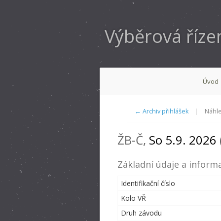
Výběrová říze
Úvod
← Archiv přihlášek
|
Náhle
ŽB-Č,
So 5.9. 2026
Základní údaje a informa
Identifikační číslo
Kolo VŘ
Druh závodu