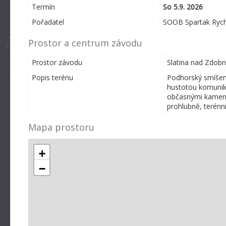
Termín
So 5.9. 2026
Pořadatel
SOOB Spartak Rych
Prostor a centrum závodu
Prostor závodu
Slatina nad Zdobni
Popis terénu
Podhorský smíšen
hustotou komunika
občasnými kamenný
prohlubně, terénní
Mapa prostoru
+
−