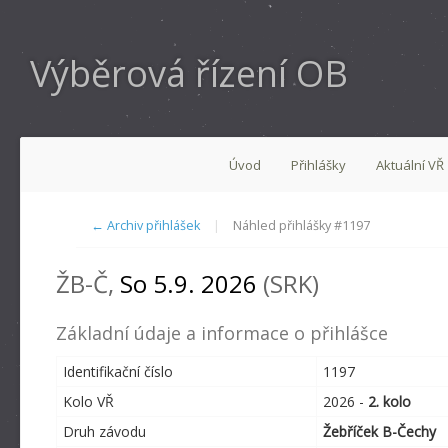
Výběrová řízení OB
Úvod
Přihlášky
Aktuální VŘ
← Archiv přihlášek
|
Náhled přihlášky #1197
ŽB-Č,
So 5.9. 2026
(SRK)
Základní údaje a informace o přihlášce
Identifikační číslo
1197
Kolo VŘ
2026 -
2. kolo
Druh závodu
Žebříček B-Čechy