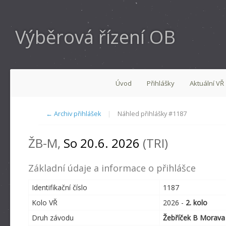
Výběrová řízení OB
Úvod
Přihlášky
Aktuální VŘ
← Archiv přihlášek
|
Náhled přihlášky #1187
ŽB-M,
So 20.6. 2026
(TRI)
Základní údaje a informace o přihlášce
Identifikační číslo
1187
Kolo VŘ
2026 -
2. kolo
Druh závodu
Žebříček B Morava