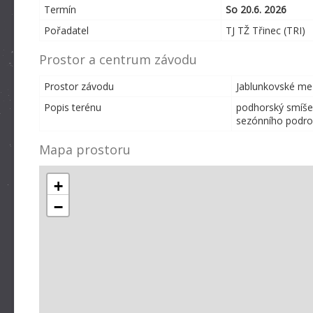
Termín
So 20.6. 2026
Pořadatel
TJ TŽ Třinec (TRI)
Prostor a centrum závodu
Prostor závodu
Jablunkovské mez
Popis terénu
podhorský smíšen
sezónního podros
Mapa prostoru
+
−