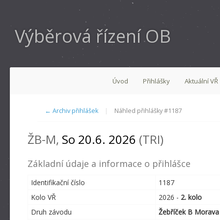
Výběrová řízení OB
Úvod
Přihlášky
Aktuální VŘ
← Archiv přihlášek
|
Náhled přihlášky #1187
ŽB-M,
So 20.6. 2026
(TRI)
Základní údaje a informace o přihlášce
Identifikační číslo
1187
Kolo VŘ
2026 -
2. kolo
Druh závodu
Žebříček B Morava