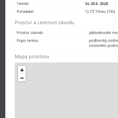
Termín
So 20.6. 2026
Pořadatel
TJ TŽ Třinec (TRI)
Prostor a centrum závodu
Prostor závodu
Jablunkovské mez
Popis terénu
podhorský smíšen
sezónního podros
Mapa prostoru
+
−