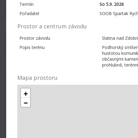
Termín
So 5.9. 2026
Pořadatel
SOOB Spartak Rych
Prostor a centrum závodu
Prostor závodu
Slatina nad Zdobni
Popis terénu
Podhorský smíšen
hustotou komunika
občasnými kamenný
prohlubně, terénní
Mapa prostoru
+
−