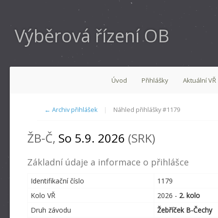
Výběrová řízení OB
Úvod
Přihlášky
Aktuální VŘ
← Archiv přihlášek
|
Náhled přihlášky #1179
ŽB-Č,
So 5.9. 2026
(SRK)
Základní údaje a informace o přihlášce
Identifikační číslo
1179
Kolo VŘ
2026 -
2. kolo
Druh závodu
Žebříček B-Čechy